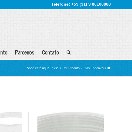
Telefone: +55 (31) 9 80108888
nto
Parceiros
Contato
Você está aqui:
Início
/
Por Produto
/
Gas Endeavour III