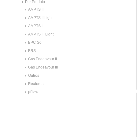
Por Produto
AMPTS II
AMPTS II Light
AMPTS III
AMPTS III Light
BPC Go
BRS
Gas Endeavour II
Gas Endeavour III
Outros
Reatores
µFlow